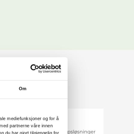
Om
VA
iale mediefunksjoner og for å
 med partnerne våre innen
Vi jobber med vann- og avløpsløsninger
u har gjort tilgjengelig for