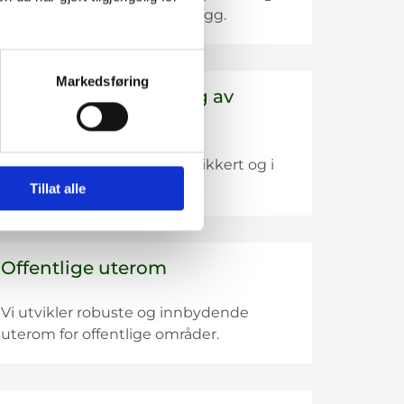
for private og offentlige anlegg.
Markedsføring
Oppsett og montering av
lekeapparater
Vi monterer lekeapparater sikkert og i
henhold til gjeldende krav.
Tillat alle
Offentlige uterom
Vi utvikler robuste og innbydende
uterom for offentlige områder.