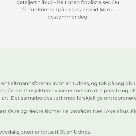
detaljert tilbud - helt uten forpliktelser. Du
får full kontroll på pris og arbeid før du
bestemmer deg.
t enkeltmannsforetak av Stian Udnes, og tok på seg div 
t med årene. Prosjektene varierer mellom det private og o
art. Det samarbeides tett med forskjellige entreprenø
Øvre og Nedre Romerike, området Nes i Akershus. Firmae
hovedaksjonær er fortsatt Stian Udnes.