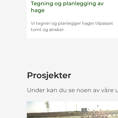
m
m
m
Tegning og planlegging av
hage
e
e
e
Vi tegner og planlegger hager tilpasset
r
r
r
tomt og ønsker.
i
i
i
k
k
k
e
e
e
Prosjekter
o
o
o
Under kan du se noen av våre ut
g
g
g