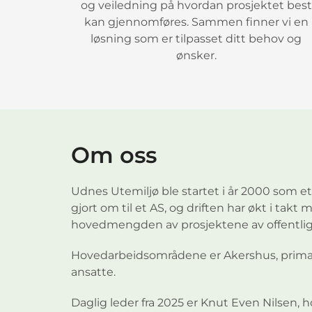
og veiledning på hvordan prosjektet best
kan gjennomføres. Sammen finner vi en
i
i
i
løsning som er tilpasset ditt behov og
ønsker.
n
n
n
p
p
p
å
å
å
Om oss
l
l
l
Udnes Utemiljø ble startet i år 2000 som e
gjort om til et AS, og driften har økt i tak
hovedmengden av prosjektene av offentlig 
i
i
i
Hovedarbeidsområdene er Akershus, primært 
t
t
t
ansatte.
Daglig leder fra 2025 er Knut Even Nilsen, 