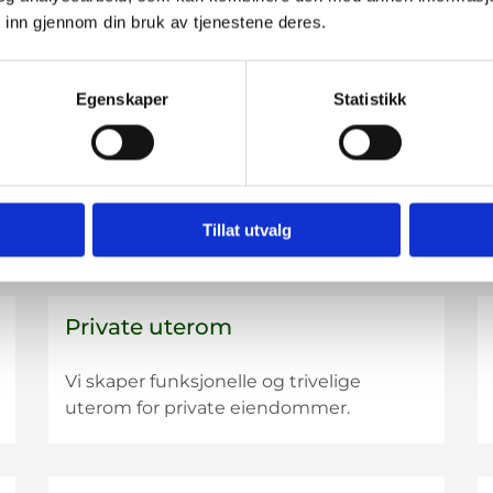
til små og store prosjekter.
 inn gjennom din bruk av tjenestene deres.
Egenskaper
Statistikk
Støttemur
Vi bygger solide støttemurer som
kombinerer funksjon og utseende.
Tillat utvalg
Private uterom
Vi skaper funksjonelle og trivelige
uterom for private eiendommer.