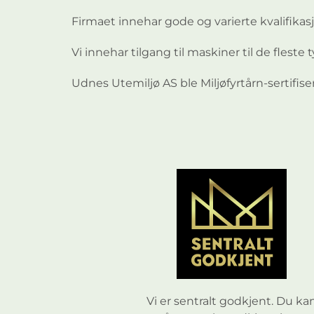
e
e
e
Firmaet innehar gode og varierte kvalifi
l
l
l
Vi innehar tilgang til maskiner til de fleste 
i
i
i
Udnes Utemiljø AS ble Miljøfyrtårn-sertifiser
g
g
g
e
e
e
a
a
a
n
n
n
l
l
l
Vi er sentralt godkjent. Du ka