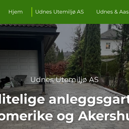
Hjem
Udnes Utemiljø AS
Udnes & Aas
Udnes Utemiljø AS
litelige anleggsgar
omerike og Akersh