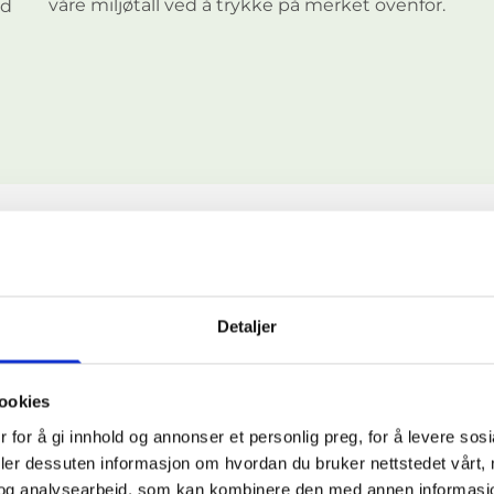
våre miljøtall ved å trykke på merket ovenfor.
ed
Tjenester
Detaljer
ookies
Graving og grunnarbeid
 for å gi innhold og annonser et personlig preg, for å levere sos
deler dessuten informasjon om hvordan du bruker nettstedet vårt,
Vi utfører alt av graving og grunnarbeid
og analysearbeid, som kan kombinere den med annen informasjon d