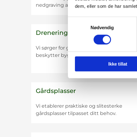
nedgraving av renseanlegg.
dem, eller som de har samlet
n
n
n
Samtykkevalg
e
e
e
Nødvendig
Drenering
r
r
r
Vi sørger for god drenering som
beskytter bygg mot fukt og vannskader.
p
p
p
Ikke tillat
å
å
å
Gårdsplasser
R
R
R
Vi etablerer praktiske og slitesterke
gårdsplasser tilpasset ditt behov.
o
o
o