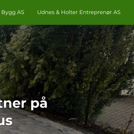
 Bygg AS
Udnes & Holter Entreprenør AS
tner på
us